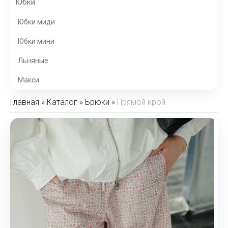
Юбки
Юбки миди
Юбки мини
Льняные
Макси
Главная
»
Каталог
»
Брюки
»
Прямой крой